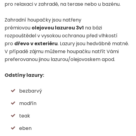
pro relaxaci v zahradě, na terase nebo u bazénu.
Zahradní houpačky jsou natřeny
prémiovou
olejovou lazurou 3v1
na bázi
rozpouštědel v vysokou ochranou před vlhkostí
pro
dřevo v exteriéru
. Lazury jsou hedvábně matné.
V případě zájmu můžeme houpačku natřít Vámi
preferovanou jinou lazurou/olejovoskem apod.
Odstíny lazury:
bezbarvý
modřín
teak
eben