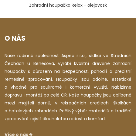
Zahradní houpačka Relax - olejovosk
O NÁS
Naše rodinná společnost Aspea s.r.o., sídlící ve Středních
Čechách u Benešova, vyrábí kvalitní dřevěné zahradní
houpačky s důrazem na bezpečnost, pohodlí a precizní
řemeslné zpracování. Houpačky jsou odolné, estetické
a vhodné pro soukromé i komerční využití. Nabízíme
dopravu i montáž po celé ČR. Naše houpačky jsou oblíbené
mezi majiteli domů, v rekreačních areálech, školkách
a hotelových zahradách. Pečlivý výběr materiálů a tradiční
zpracování zajistí dlouholetou radost a komfort.
Více o nás