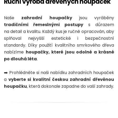
Ruční výroba dřevěných houpaček
Naše
zahradní houpačky
jsou vyráběny
tradičními řemeslnými postupy
s důrazem
na detail a kvalitu. Každý kus je ručně opracován, aby
splňoval nejvyšší estetické i bezpečnostní
standardy. Díky použití kvalitního smrkového dřeva
nabízíme
houpačky, které jsou odolné a krásné
po dlouhá léta
.
➡️ Prohlédněte si naši nabídku zahradních houpaček
a
vyberte si kvalitní českou zahradní dřevěnou
houpačku
, která dokonale zapadne do vaší zahrady.