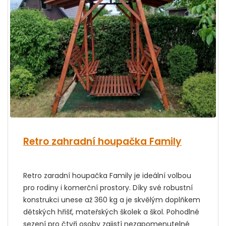
Retro zahradní houpačka Family
Retro zaradní houpačka Family je ideální volbou
pro rodiny i komerční prostory. Díky své robustní
konstrukci unese až 360 kg a je skvělým doplňkem
dětských hřišť, mateřských školek a škol. Pohodlné
sezení pro čtyři osoby zajistí nezapomenutelné