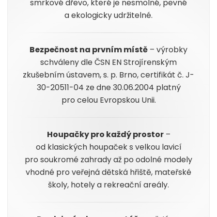
smrkové dřevo, které je nesmolné, pevné
a ekologicky udržitelné.
Bezpečnost na prvním místě
– výrobky
schváleny dle ČSN EN Strojírenským
zkušebním ústavem, s. p. Brno, certifikát č. J-
30-20511-04 ze dne 30.06.2004 platný
pro celou Evropskou Unii.
Houpačky pro každý prostor
–
od klasických houpaček s velkou lavicí
pro soukromé zahrady až po odolné modely
vhodné pro veřejná dětská hřiště, mateřské
školy, hotely a rekreační areály.