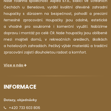
Naše rodinná společnost Aspea s.r.o., sídlící ve Středních
Čechách u Benešova, vyrábí kvalitní dřevěné zahradní
houpačky s důrazem na bezpečnost, pohodlí a precizní
řemeslné zpracování. Houpačky jsou odolné, estetické
a vhodné pro soukromé i komerční využití. Nabízíme
dopravu i montáž po celé ČR. Naše houpačky jsou oblíbené
mezi majiteli domů, v rekreačních areálech, školkách
a hotelových zahradách. Pečlivý výběr materiálů a tradiční
zpracování zajistí dlouholetou radost a komfort.
Více o nás
INFORMACE
Dotazy, objednávky
+420 733 603 806