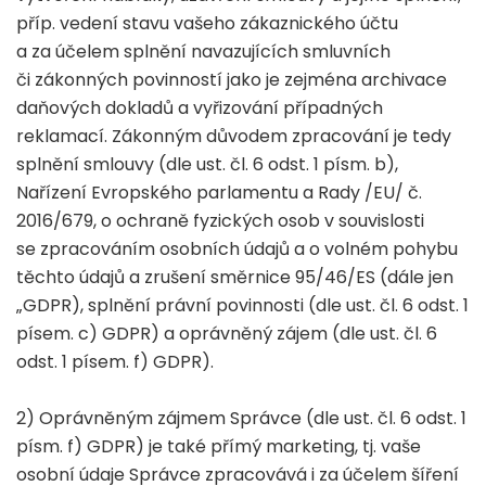
příp. vedení stavu vašeho zákaznického účtu
a za účelem splnění navazujících smluvních
či zákonných povinností jako je zejména archivace
daňových dokladů a vyřizování případných
reklamací. Zákonným důvodem zpracování je tedy
splnění smlouvy (dle ust. čl. 6 odst. 1 písm. b),
Nařízení Evropského parlamentu a Rady /EU/ č.
2016/679, o ochraně fyzických osob v souvislosti
se zpracováním osobních údajů a o volném pohybu
těchto údajů a zrušení směrnice 95/46/ES (dále jen
„GDPR), splnění právní povinnosti (dle ust. čl. 6 odst. 1
písem. c) GDPR) a oprávněný zájem (dle ust. čl. 6
odst. 1 písem. f) GDPR).
2) Oprávněným zájmem Správce (dle ust. čl. 6 odst. 1
písm. f) GDPR) je také přímý marketing, tj. vaše
osobní údaje Správce zpracovává i za účelem šíření