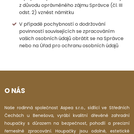
z důvodu oprávněného zájmu Správce (čl. III
odst. 2) vznést námitku
V případě pochybností o dodržování
povinností souvisejících se zpracováním
vašich osobních údajů obrátit se na Správce
nebo na Úřad pro ochranu osobních údajů
O NÁS
Naše rodinná společnost Aspea s.r.o., sídlící ve Středních
Čechách u Benešova, vyrábí kvalitní dřevěné zahradní
houpačky s důrazem na bezpečnost, pohodlí a precizní
řemeslné zpracování. Houpačky jsou odolné, estetické